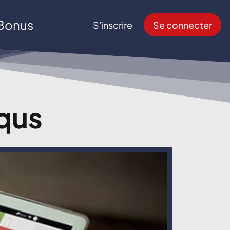
Bonus
S'inscrire
Se connecter
qus