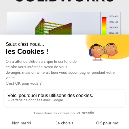
Niveau :
Durée : 2
Intermédiaire
heures
Auteur :
Maxime
SOKOL